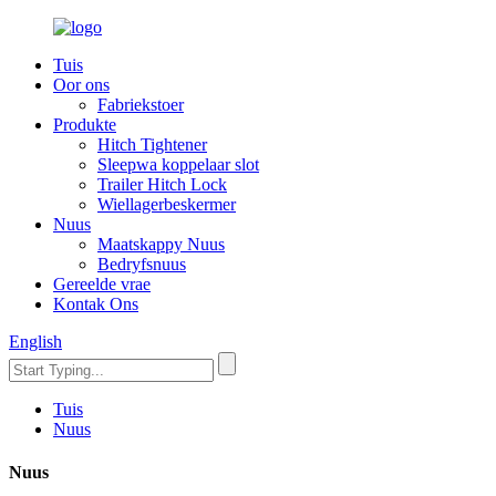
Tuis
Oor ons
Fabriekstoer
Produkte
Hitch Tightener
Sleepwa koppelaar slot
Trailer Hitch Lock
Wiellagerbeskermer
Nuus
Maatskappy Nuus
Bedryfsnuus
Gereelde vrae
Kontak Ons
English
Tuis
Nuus
Nuus