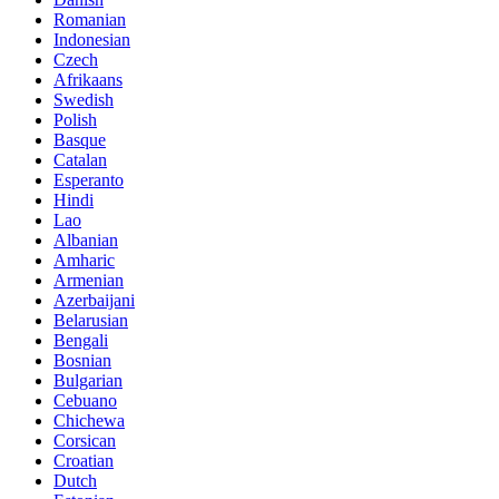
Romanian
Indonesian
Czech
Afrikaans
Swedish
Polish
Basque
Catalan
Esperanto
Hindi
Lao
Albanian
Amharic
Armenian
Azerbaijani
Belarusian
Bengali
Bosnian
Bulgarian
Cebuano
Chichewa
Corsican
Croatian
Dutch