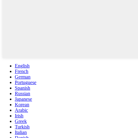
English
French
German
Portuguese
Spanish
Russian
Japanese
Korean
Arabic
Irish
Greek
Turkish
Italian
Danish