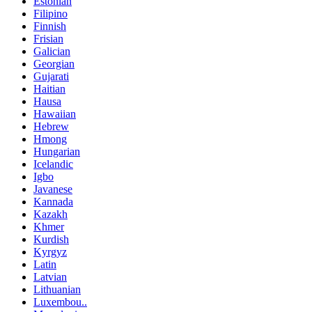
Estonian
Filipino
Finnish
Frisian
Galician
Georgian
Gujarati
Haitian
Hausa
Hawaiian
Hebrew
Hmong
Hungarian
Icelandic
Igbo
Javanese
Kannada
Kazakh
Khmer
Kurdish
Kyrgyz
Latin
Latvian
Lithuanian
Luxembou..