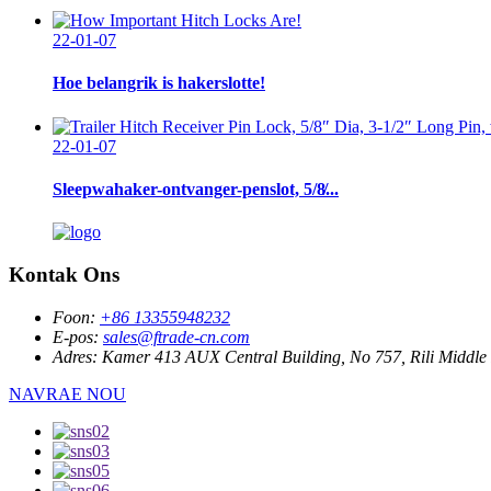
22-01-07
Hoe belangrik is hakerslotte!
22-01-07
Sleepwahaker-ontvanger-penslot, 5/8̸...
Kontak Ons
Foon:
+86 13355948232
E-pos:
sales@ftrade-cn.com
Adres:
Kamer 413 AUX Central Building, No 757, Rili Middle R
NAVRAE NOU