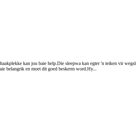
 haakplekke kan jou baie help.Die sleepwa kan egter 'n teiken vir wegsl
aie belangrik en moet dit goed beskerm word.Hy...