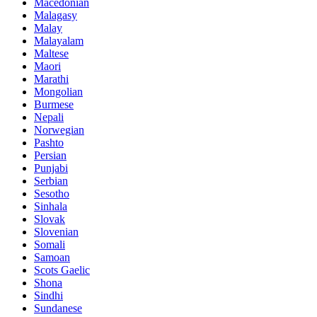
Macedonian
Malagasy
Malay
Malayalam
Maltese
Maori
Marathi
Mongolian
Burmese
Nepali
Norwegian
Pashto
Persian
Punjabi
Serbian
Sesotho
Sinhala
Slovak
Slovenian
Somali
Samoan
Scots Gaelic
Shona
Sindhi
Sundanese